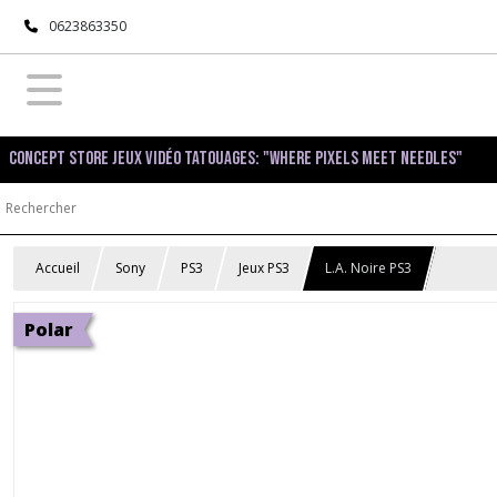
0623863350
Concept Store Jeux Vidéo Tatouages: "Where pixels meet needles"
Accueil
Sony
PS3
Jeux PS3
L.A. Noire PS3
Polar