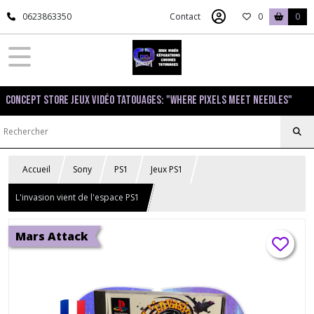
0623863350
Contact
0
0
Concept Store Jeux Vidéo Tatouages: "Where pixels meet needles"
Accueil
Sony
PS1
Jeux PS1
L'invasion vient de l'espace PS1
Mars Attack