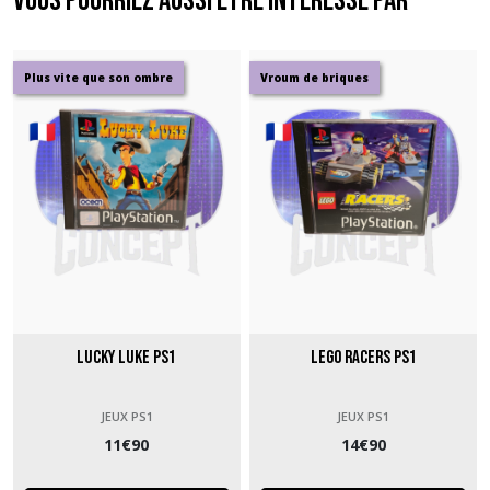
Vous pourriez aussi être intéressé par
Plus vite que son ombre
Vroum de briques
Lucky Luke PS1
Lego Racers PS1
JEUX PS1
JEUX PS1
11
€
90
14
€
90