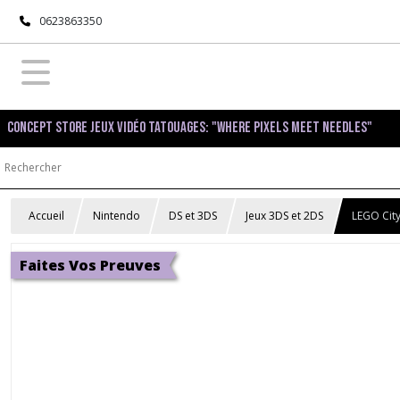
0623863350
Concept Store Jeux Vidéo Tatouages: "Where pixels meet needles"
Accueil
Nintendo
DS et 3DS
Jeux 3DS et 2DS
LEGO Cit
Faites Vos Preuves