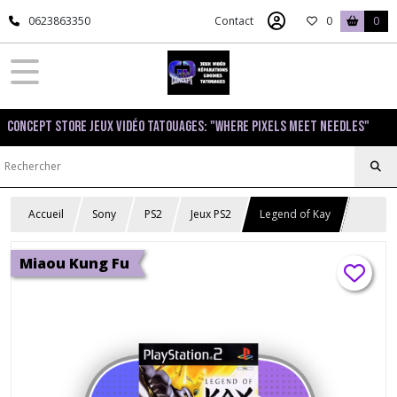
0623863350
Contact
0
0
Concept Store Jeux Vidéo Tatouages: "Where pixels meet needles"
Accueil
Sony
PS2
Jeux PS2
Legend of Kay
Miaou Kung Fu