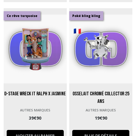
Ce rêve turquoise
Poké bling bling
D-Stage Wreck it Ralph X Jasmine
Osselait chromé collector 25
ans
AUTRES MARQUES
AUTRES MARQUES
39
€
90
19
€
90
AJOUTER AU PANIER
PLUS DE DÉTAILS