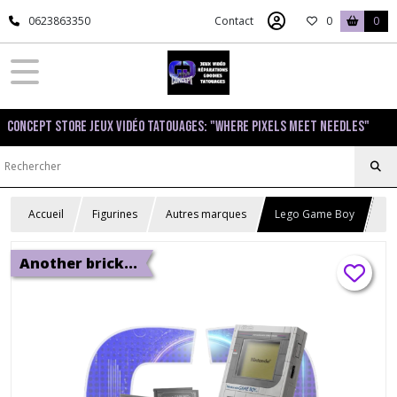
0623863350
Contact
0
0
Concept Store Jeux Vidéo Tatouages: "Where pixels meet needles"
Accueil
Figurines
Autres marques
Lego Game Boy
Another brick...