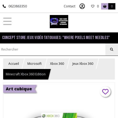
0623863350
Contact
0
0
Concept Store Jeux Vidéo Tatouages: "Where pixels meet needles"
Accueil
Microsoft
Xbox 360
Jeux Xbox 360
Minecraft Xbox 360 Edition
Art cubique