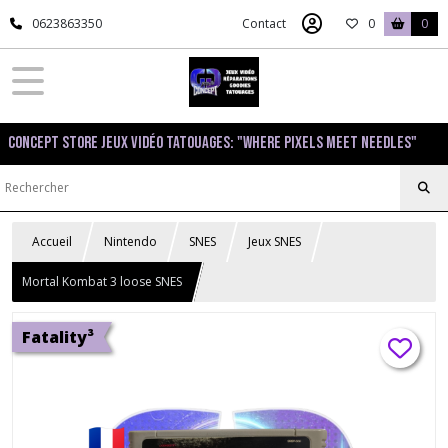
0623863350
Contact
0
0
Concept Store Jeux Vidéo Tatouages: "Where pixels meet needles"
Accueil
Nintendo
SNES
Jeux SNES
Mortal Kombat 3 loose SNES
Fatality³