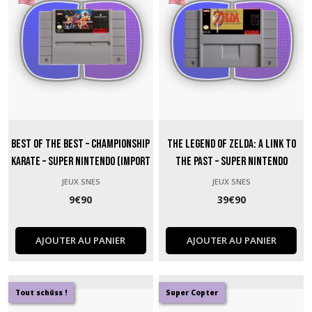
Best of the Best – Championship
The Legend of Zelda: A Link to
Karate – Super Nintendo (Import
the Past – Super Nintendo
US)
(Import US)
JEUX SNES
JEUX SNES
9
€
90
39
€
90
AJOUTER AU PANIER
AJOUTER AU PANIER
Tout schüss !
Super Copter