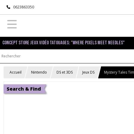
0623863350
Concept Store Jeux Vidéo Tatouages: "Where pixels meet needles"
Accueil
Nintendo
DS et 3DS
Jeux DS
Mystery Tales Tim
Search & Find