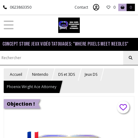
0623863350
Contact
0
0
Concept Store Jeux Vidéo Tatouages: "Where pixels meet needles"
Accueil
Nintendo
DS et 3DS
Jeux DS
Phoenix Wright Ace Attorney
Objection !