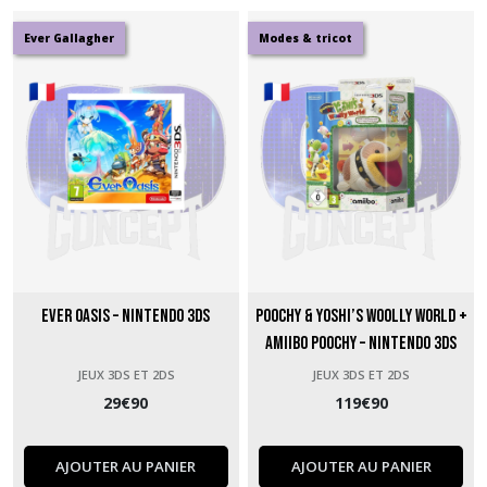
Ever Gallagher
Modes & tricot
Ever Oasis – Nintendo 3DS
Poochy & Yoshi’s Woolly World +
Amiibo Poochy – Nintendo 3DS
sous blister
JEUX 3DS ET 2DS
JEUX 3DS ET 2DS
29
€
90
119
€
90
AJOUTER AU PANIER
AJOUTER AU PANIER