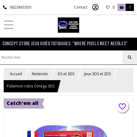
0623863350
Contact
0
0
Concept Store Jeux Vidéo Tatouages: "Where pixels meet needles"
Accueil
Nintendo
DS et 3DS
Jeux 3DS et 2DS
Pokémon rubis Oméga 3DS
Catch'em all