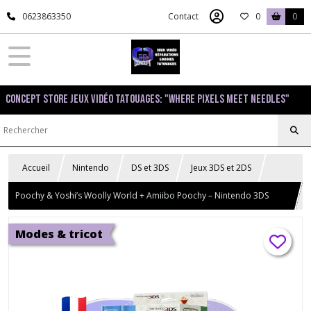
0623863350
Contact
0
0
Concept Store Jeux Vidéo Tatouages: "Where pixels meet needles"
Accueil
Nintendo
DS et 3DS
Jeux 3DS et 2DS
Poochy & Yoshi’s Woolly World + Amiibo Poochy – Nintendo 3DS
sous blister
Modes & tricot