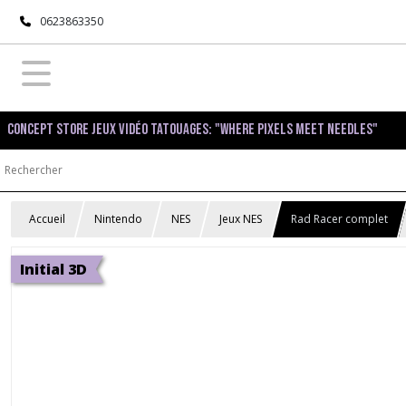
0623863350
Concept Store Jeux Vidéo Tatouages: "Where pixels meet needles"
Accueil
Nintendo
NES
Jeux NES
Rad Racer complet
Initial 3D