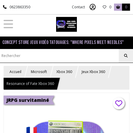
0623863350
Contact
0
0
Concept Store Jeux Vidéo Tatouages: "Where pixels meet needles"
Accueil
Microsoft
Xbox 360
Jeux Xbox 360
Resonance of Fate Xbox 360
JRPG survitaminé