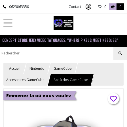
0623863350
Contact
0
0
Concept Store Jeux Vidéo Tatouages: "Where pixels meet needles"
Accueil
Nintendo
GameCube
Accessoires GameCube
Sac à dos GameCube
Emmenez la où vous voulez