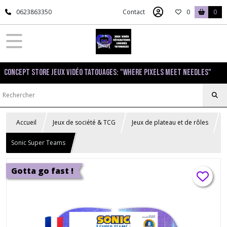
0623863350
Contact
0
0
Concept Store Jeux Vidéo Tatouages: "Where pixels meet needles"
Accueil
Jeux de société & TCG
Jeux de plateau et de rôles
Sonic Super Teams
Gotta go fast !