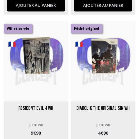
AJOUTER AU PANIER
AJOUTER AU PANIER
Wii et survie
Pêché originel
Resident Evil 4 Wii
Diabolik The Original Sin Wii
JEUX WII
JEUX WII
9
€
90
4
€
90