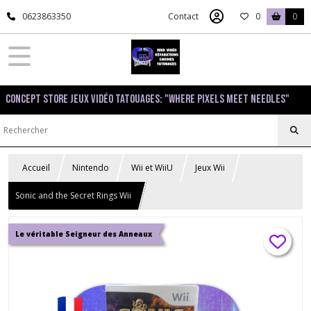
0623863350
Contact
0
0
Concept Store Jeux Vidéo Tatouages: "Where pixels meet needles"
Accueil
Nintendo
Wii et WiiU
Jeux Wii
Sonic and the Secret Rings Wii
Le véritable Seigneur des Anneaux