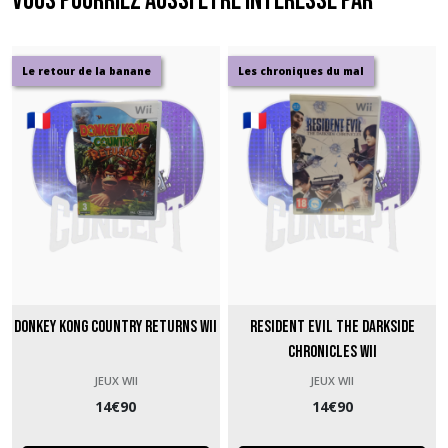
Vous pourriez aussi être intéressé par
Le retour de la banane
Les chroniques du mal
Donkey Kong Country Returns Wii
Resident Evil The Darkside
Chronicles Wii
JEUX WII
JEUX WII
14
€
90
14
€
90