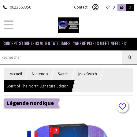
0623863350
Contact
0
0
Concept Store Jeux Vidéo Tatouages: "Where pixels meet needles"
Accueil
Nintendo
Switch
Jeux Switch
Spirit of The North Signature Edition
Légende nordique