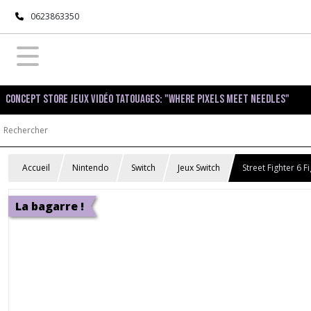
0623863350
Concept Store Jeux Vidéo Tatouages: "Where pixels meet needles"
Accueil
Nintendo
Switch
Jeux Switch
Street Fighter 6 F
La bagarre !