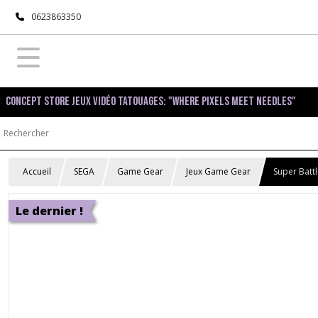
0623863350
Concept Store Jeux Vidéo Tatouages: "Where pixels meet needles"
Accueil
SEGA
Game Gear
Jeux Game Gear
Super Batt
Le dernier !