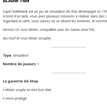
Description
Super Battletank est un jeu de simulation de char développpé en 1994 e
A bord d'un tank, vous avez plusieurs missions à réaliser dans des con
regardant la carte, vous saurez où se situent les ennemis, et com
Version US sous blister, compatible avec les Game Gear PAL.
Jeu neuf et sous blister (souple)
-----------------------------
Type
: simulation
Nombre de joueurs
: 1
-----------------------------
La garantie GG Shop
:
¤ blister souple en très bon état
¤ envoi protégé