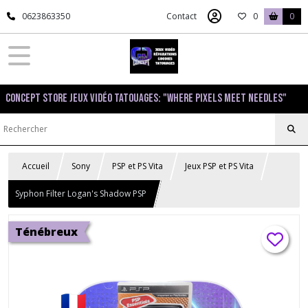
0623863350
Contact
0
0
Concept Store Jeux Vidéo Tatouages: "Where pixels meet needles"
Accueil
Sony
PSP et PS Vita
Jeux PSP et PS Vita
Syphon Filter Logan's Shadow PSP
Ténébreux