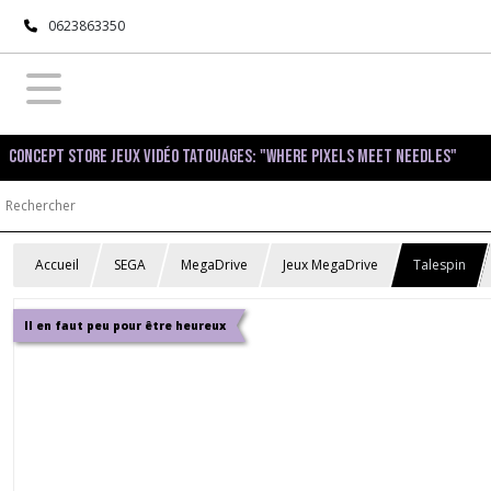
0623863350
Concept Store Jeux Vidéo Tatouages: "Where pixels meet needles"
Accueil
SEGA
MegaDrive
Jeux MegaDrive
Talespin
Il en faut peu pour être heureux