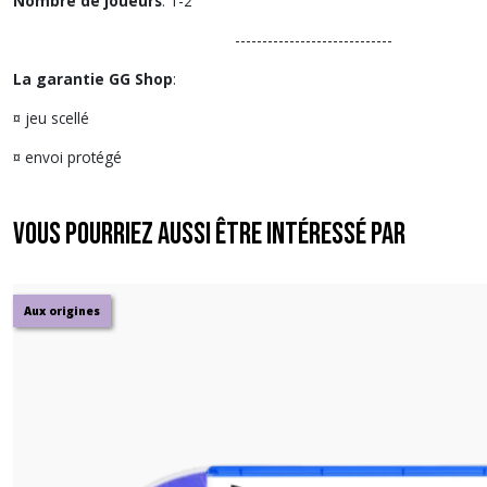
Nombre de joueurs
: 1-2
-----------------------------
La garantie GG Shop
:
¤ jeu scellé
¤ envoi protégé
Vous pourriez aussi être intéressé par
Aux origines