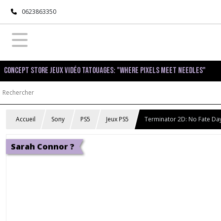
0623863350
Concept Store Jeux Vidéo Tatouages: "Where pixels meet needles"
Accueil
Sony
PS5
Jeux PS5
Terminator 2D: No Fate Day
Sarah Connor ?