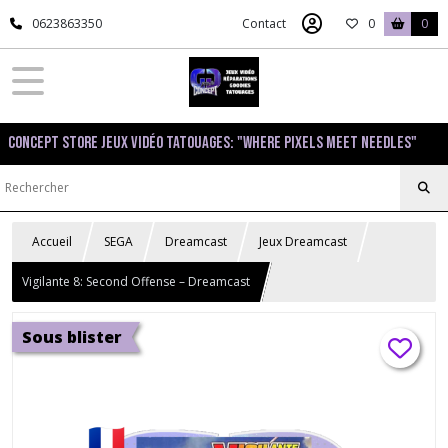
0623863350
Contact
0
0
Concept Store Jeux Vidéo Tatouages: "Where pixels meet needles"
Accueil
SEGA
Dreamcast
Jeux Dreamcast
Vigilante 8: Second Offense – Dreamcast
Sous blister