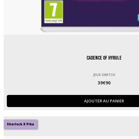
Cadence of Hyrule
JEUX SWITCH
39
€
90
AJOUTER AU PANIER
Sherlock X Pika