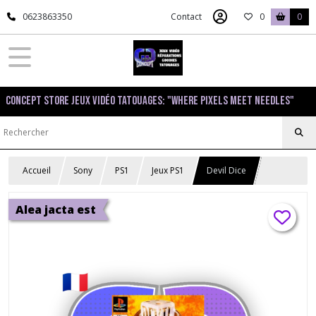
0623863350
Contact
0
0
Concept Store Jeux Vidéo Tatouages: "Where pixels meet needles"
Accueil
Sony
PS1
Jeux PS1
Devil Dice
Alea jacta est