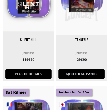
Silent Hill
Tekken 3
JEUX PS1
JEUX PS1
119
€
90
29
€
90
PLUS DE DÉTAILS
AJOUTER AU PANIER
Bat Kilmer
Resident Evil for GCon