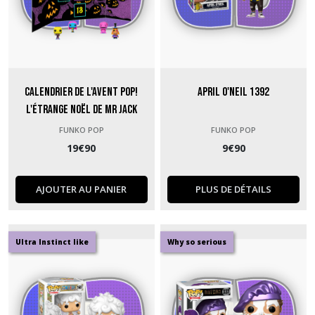
Calendrier de l'Avent Pop!
April O'Neil 1392
L'Étrange Noël de Mr Jack
FUNKO POP
FUNKO POP
19
€
90
9
€
90
AJOUTER AU PANIER
PLUS DE DÉTAILS
Ultra Instinct like
Why so serious