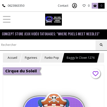
0623863350
Contact
0
0
Concept Store Jeux Vidéo Tatouages: "Where pixels meet needles"
Accueil
Figurines
Funko Pop
Baggy le Clown 1276
Cirque du Soleil