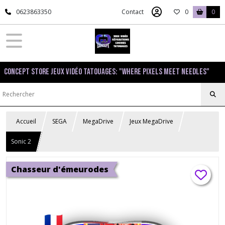
0623863350
Contact
0
0
Concept Store Jeux Vidéo Tatouages: "Where pixels meet needles"
Accueil
SEGA
MegaDrive
Jeux MegaDrive
Sonic 2
Chasseur d'émeurodes