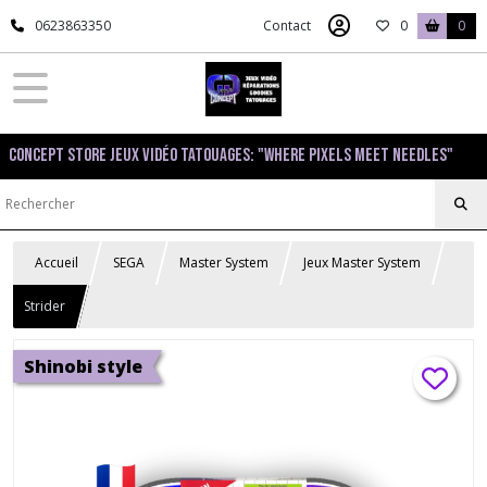
0623863350
Contact
0
0
Concept Store Jeux Vidéo Tatouages: "Where pixels meet needles"
Accueil
SEGA
Master System
Jeux Master System
Strider
Shinobi style