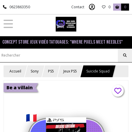
0623863350
Contact
0
0
Concept Store Jeux Vidéo Tatouages: "Where pixels meet needles"
Accueil
Sony
PS5
Jeux PS5
Suicide Squad
Be a villain