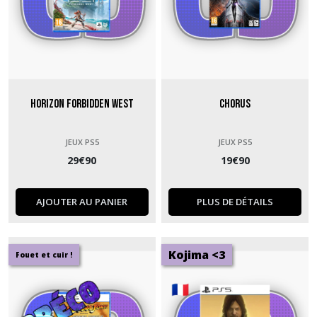
Horizon Forbidden West
Chorus
JEUX PS5
JEUX PS5
29
€
90
19
€
90
AJOUTER AU PANIER
PLUS DE DÉTAILS
Kojima <3
Fouet et cuir !