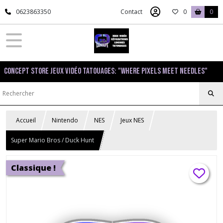
0623863350
Contact
0
0
Concept Store Jeux Vidéo Tatouages: "Where pixels meet needles"
Accueil
Nintendo
NES
Jeux NES
Super Mario Bros / Duck Hunt
Classique !