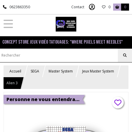
0623863350
Contact
0
0
Concept Store Jeux Vidéo Tatouages: "Where pixels meet needles"
Accueil
SEGA
Master System
Jeux Master System
Alien 3
Personne ne vous entendra...