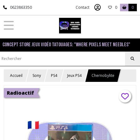
0623863350
Contact
0
0
Concept Store Jeux Vidéo Tatouages: "Where pixels meet needles"
Accueil
Sony
PS4
Jeux PS4
Chernobylite
Radioactif