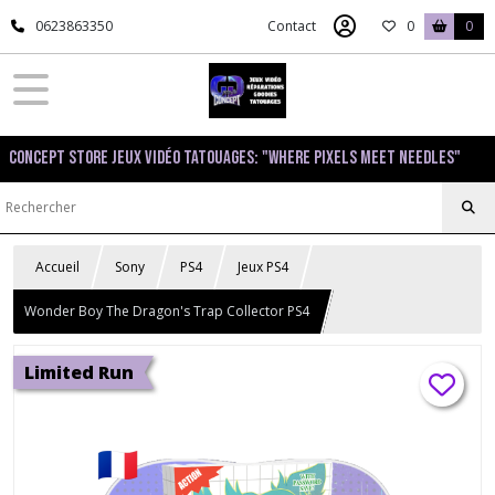
0623863350
Contact
0
0
Concept Store Jeux Vidéo Tatouages: "Where pixels meet needles"
Accueil
Sony
PS4
Jeux PS4
Wonder Boy The Dragon's Trap Collector PS4
Limited Run