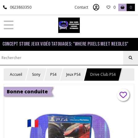
0623863350
Contact
0
0
Concept Store Jeux Vidéo Tatouages: "Where pixels meet needles"
Accueil
Sony
PS4
Jeux PS4
Drive Club PS4
Bonne conduite