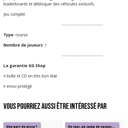
leaderboards et débloquer des véhicules exclusifs.
Jeu complet
-----------------------------
Type
: course
Nombre de joueurs
: 1
-----------------------------
La garantie GG Shop
:
¤ boîte et CD en très bon état
¤ envoi protégé
Vous pourriez aussi être intéressé par
Une part de pizza ?
Un jour, au camp de vacances...