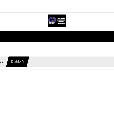
ies
Diablo IV