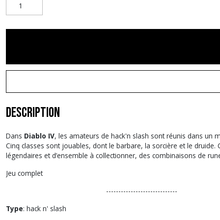
Description
Dans
Diablo IV
, les amateurs de hack'n slash sont réunis dans un 
Cinq classes sont jouables, dont le barbare, la sorcière et le drui
légendaires et d’ensemble à collectionner, des combinaisons de run
Jeu complet
-----------------------------
Type
: hack n' slash