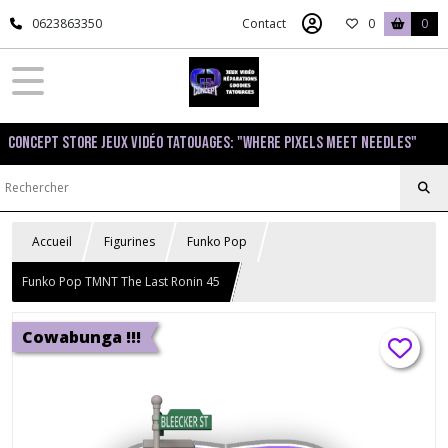
0623863350
Contact
0
0
Concept Store Jeux Vidéo Tatouages: "Where pixels meet needles"
Accueil
Figurines
Funko Pop
Funko Pop TMNT The Last Ronin 45
Cowabunga !!!