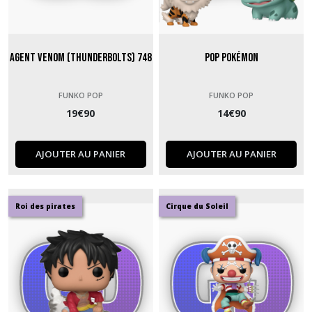
Agent Venom (Thunderbolts) 748
Pop Pokémon
FUNKO POP
FUNKO POP
19
€
90
14
€
90
AJOUTER AU PANIER
AJOUTER AU PANIER
Roi des pirates
Cirque du Soleil