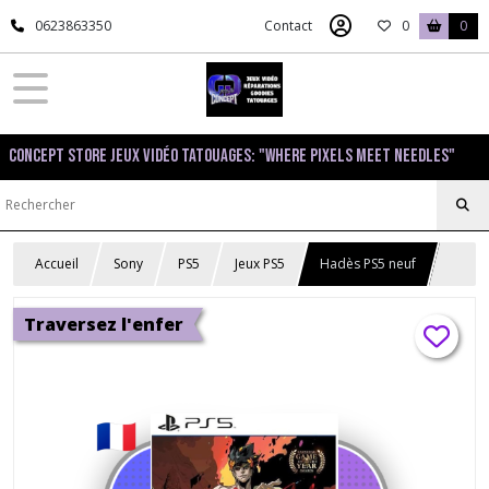
0623863350
Contact
0
0
Concept Store Jeux Vidéo Tatouages: "Where pixels meet needles"
Accueil
Sony
PS5
Jeux PS5
Hadès PS5 neuf
Traversez l'enfer