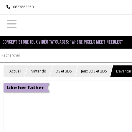
0623863350
Concept Store Jeux Vidéo Tatouages: "Where pixels meet needles"
Accueil
Nintendo
DS et 3DS
Jeux 3DS et 2DS
L'aventur
Like her father