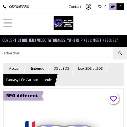
0623863350
Contact
0
0
Concept Store Jeux Vidéo Tatouages: "Where pixels meet needles"
Accueil
Nintendo
DS et 3DS
Jeux 3DS et 2DS
Fantasy Life Cartouche seule
RPG différent