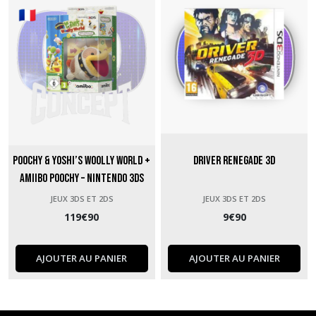
Poochy & Yoshi’s Woolly World +
Driver Renegade 3D
Amiibo Poochy – Nintendo 3DS
sous blister
JEUX 3DS ET 2DS
JEUX 3DS ET 2DS
119
€
90
9
€
90
AJOUTER AU PANIER
AJOUTER AU PANIER