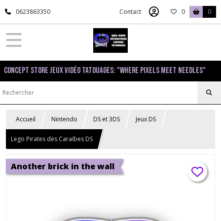
0623863350
Contact
0
0
Concept Store Jeux Vidéo Tatouages: "Where pixels meet needles"
Accueil
Nintendo
DS et 3DS
Jeux DS
Lego Pirates des Caraïbes DS
Another brick in the wall