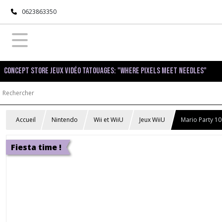
0623863350
Concept Store Jeux Vidéo Tatouages: "Where pixels meet needles"
Accueil
Nintendo
Wii et WiiU
Jeux WiiU
Mario Party 10
Fiesta time !