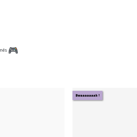
onnés
Bwaaaaaaah !