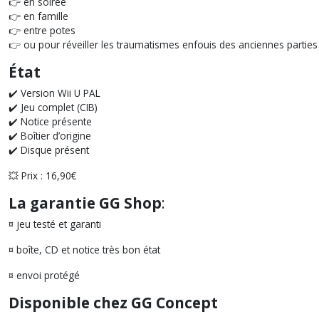
👉 en soirée
👉 en famille
👉 entre potes
👉 ou pour réveiller les traumatismes enfouis des anciennes parties
État
✔️ Version Wii U PAL
✔️ Jeu complet (CIB)
✔️ Notice présente
✔️ Boîtier d’origine
✔️ Disque présent
💥 Prix : 16,90€
La garantie GG Shop
:
¤ jeu testé et garanti
¤ boîte, CD et notice très bon état
¤ envoi protégé
Disponible chez GG Concept