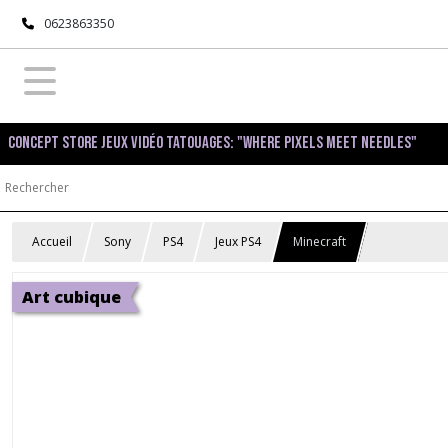
0623863350
Concept Store Jeux Vidéo Tatouages: "Where pixels meet needles"
Accueil
Sony
PS4
Jeux PS4
Minecraft
Art cubique