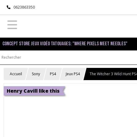
0623863350
Concept Store Jeux Vidéo Tatouages: "Where pixels meet needles"
Accueil
Sony
PS4
Jeux PS4
The Witcher 3 Wild Hunt PS
Henry Cavill like this