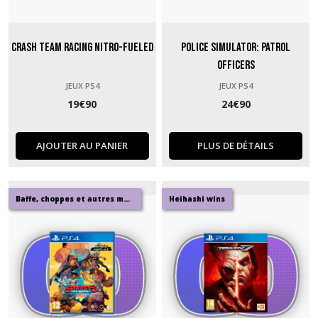
Crash Team Racing Nitro-Fueled
Police Simulator: Patrol
Officers
JEUX PS4
JEUX PS4
19
€
90
24
€
90
AJOUTER AU PANIER
PLUS DE DÉTAILS
Baffe, choppes et autres mandales
Heihashi wins