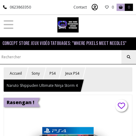
0623863350
Contact
0
0
Concept Store Jeux Vidéo Tatouages: "Where pixels meet needles"
Accueil
Sony
PS4
Jeux PS4
Naruto Shippuden Ultimate Ninja Storm 4
Rasengan !