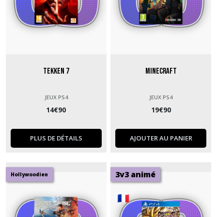
Tekken 7
Minecraft
JEUX PS4
JEUX PS4
14
€
90
19
€
90
PLUS DE DÉTAILS
AJOUTER AU PANIER
3v3 animé
Hollywoodien