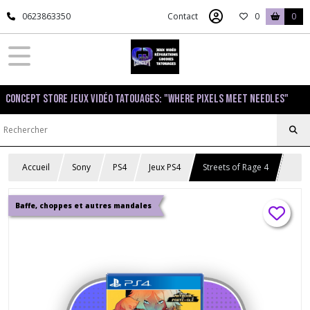
0623863350
Contact
0
0
Concept Store Jeux Vidéo Tatouages: "Where pixels meet needles"
Accueil
Sony
PS4
Jeux PS4
Streets of Rage 4
Baffe, choppes et autres mandales