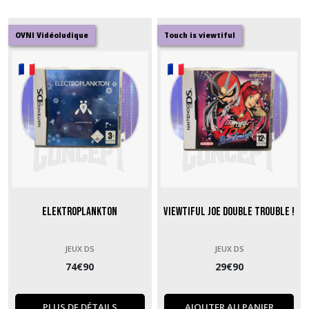
OVNI Vidéoludique
Touch is viewtiful
Elektroplankton
Viewtiful Joe Double Trouble !
JEUX DS
JEUX DS
74
€
90
29
€
90
PLUS DE DÉTAILS
AJOUTER AU PANIER