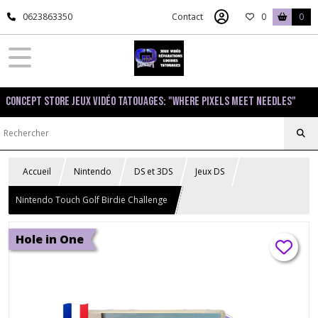
0623863350
Contact
0
0
Concept Store Jeux Vidéo Tatouages: "Where pixels meet needles"
Accueil
Nintendo
DS et 3DS
Jeux DS
Nintendo Touch Golf Birdie Challenge
Hole in One