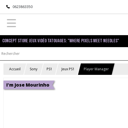
0623863350
Concept Store Jeux Vidéo Tatouages: "Where pixels meet needles"
Accueil
Sony
PS1
Jeux PS1
Player Manager
I'm Jose Mourinho