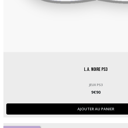
L.A. Noire PS3
JEUX PS3
9
€
90
AJOUTER AU PANIER