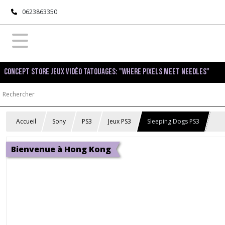
0623863350
Concept Store Jeux Vidéo Tatouages: "Where pixels meet needles"
Accueil
Sony
PS3
Jeux PS3
Sleeping Dogs PS3
Bienvenue à Hong Kong