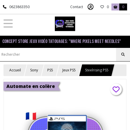
0623863350
Contact
0
0
Concept Store Jeux Vidéo Tatouages: "Where pixels meet needles"
Accueil
Sony
PS5
Jeux PS5
Steelrising PS5
Automate en colère