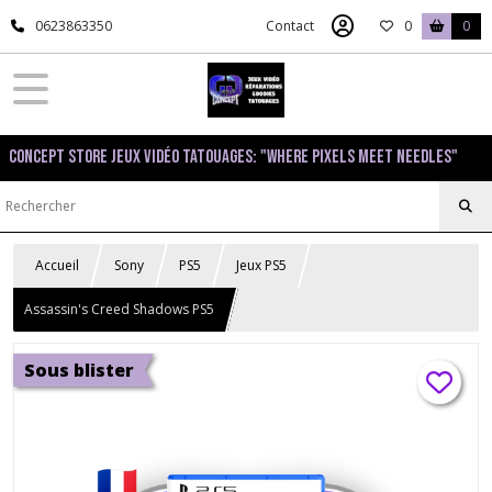
0623863350
Contact
0
0
Concept Store Jeux Vidéo Tatouages: "Where pixels meet needles"
Accueil
Sony
PS5
Jeux PS5
Assassin's Creed Shadows PS5
Sous blister