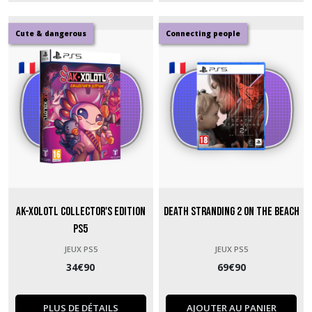
Cute & dangerous
Connecting people
Ak-Xolotl Collector's Edition
Death Stranding 2 On the Beach
PS5
JEUX PS5
JEUX PS5
34
€
90
69
€
90
PLUS DE DÉTAILS
AJOUTER AU PANIER